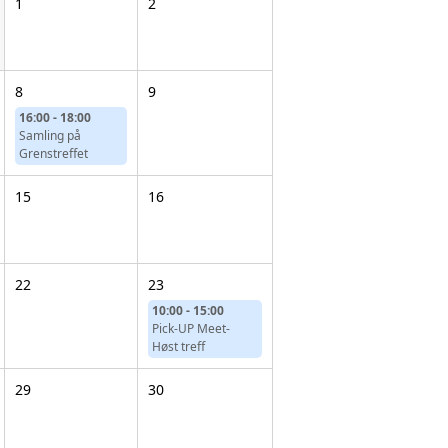
1
2
FORD/MERCURY/LINCOLN/THUNDERBIRD
MOPAR
8
9
16:00 - 18:00
PONTIAC
Samling på
Grenstreffet
DIVERSE INFO, TABELLER, FORUM MM
15
16
22
23
10:00 - 15:00
Pick-UP Meet-
Høst treff
29
30