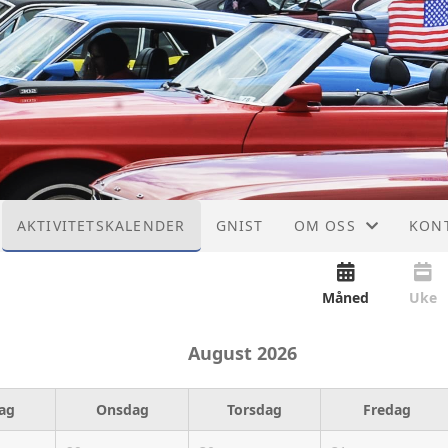
AKTIVITETSKALENDER
GNIST
OM OSS
KON
INNMELDING
KON
Måned
Uke
VEDTEKTER
STYR
August
2026
HISTORIE
LEIE
dag
Onsdag
Torsdag
Fredag
HEDERSTEGN