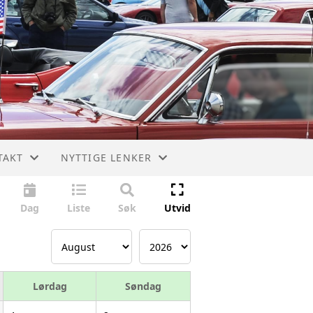
TAKT
NYTTIGE LENKER
TAKT
NORSKE DELEFORHANDLERE OG VERKSTEDER
Dag
Liste
Søk
Utvid
ET
USA DELEHANDLERE OG PRODUSENTER
 AV BIL / KJØREOPPDRAG
GM - CHEVROLET - OLDSMOBILE - BUICK
Lørdag
Søndag
PICKUP US ALLE MERKER. DELER OG INFO