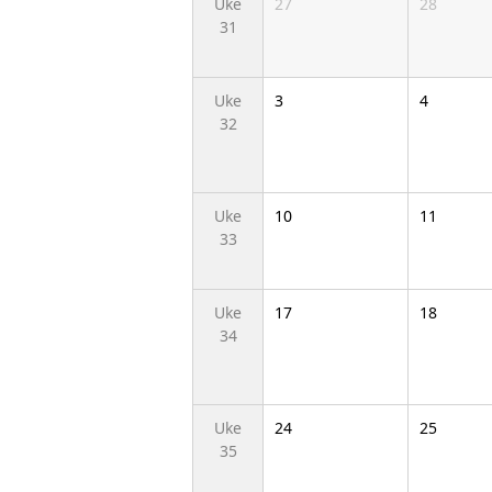
Uke
27
28
31
Uke
3
4
32
Uke
10
11
33
Uke
17
18
34
Uke
24
25
35