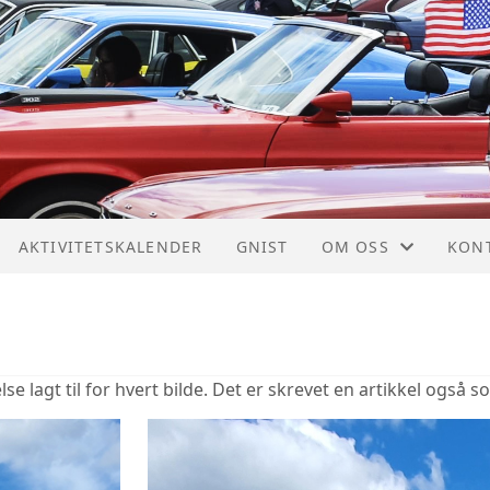
AKTIVITETSKALENDER
GNIST
OM OSS
KON
INNMELDING
KON
VEDTEKTER
STYR
lse lagt til for hvert bilde. Det er skrevet en artikkel også s
HISTORIE
LEIE
HEDERSTEGN