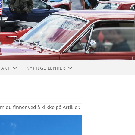
TAKT
NYTTIGE LENKER
TAKT
NORSKE DELEFORHANDLERE OG VERKSTEDER
ET
USA DELEHANDLERE OG PRODUSENTER
om du finner ved å klikke på Artikler.
 AV BIL / KJØREOPPDRAG
GM - CHEVROLET - OLDSMOBILE - BUICK
PICKUP US ALLE MERKER. DELER OG INFO