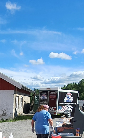
FORD/MERCURY/LINCOLN/THUNDERBIRD
MOPAR
PONTIAC
DIVERSE INFO, TABELLER, FORUM MM